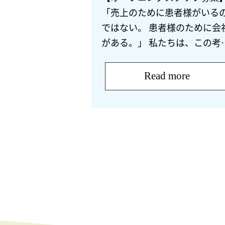
「売上のために患者様がいる
ではない。 患者様のために会
がある。」 私たちは、この考
を本気で大切にしています。 2
26年、新たな鍼灸マッサージ
Read more
を開設予定。 院内施術と訪問
ッサージを […]