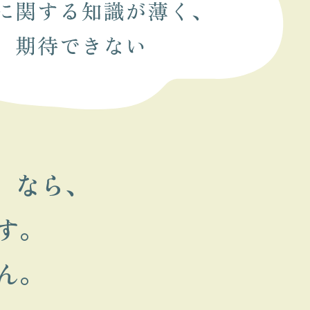
）なら、
す。
ん。