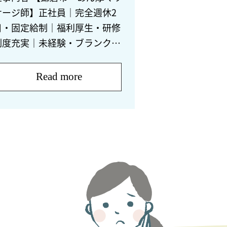
サージ師】正社員｜完全週休2
日・固定給制｜福利厚生・研修
制度充実｜未経験・ブランクあ
る方も歓迎 『フレアス在宅マ
ッサージ 鎌倉施術所・湘南藤沢
Read more
施術所』で一緒に働く仲間を募
！ ◇フレ […]