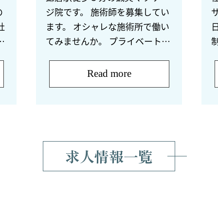
の
ジ院です。 施術師を募集してい
社
ます。 オシャレな施術所で働い
え
てみませんか。 プライベートサ
0
ロンなので、１対１での施術で
院
お客様の事だけを考え施術を出
Read more
マ
来る先生を大募集です。店は、
利益ではなくお客様 […]
集
求人情報一覧