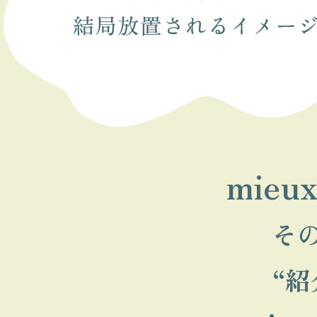
mieux
そ
“