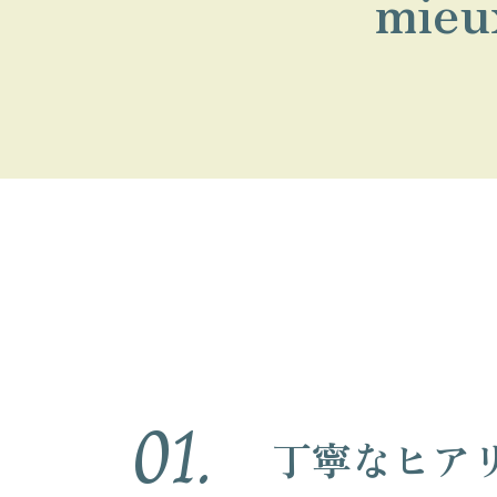
mieu
01.
丁寧なヒア